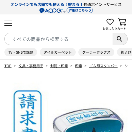
オンラインでも店舗でも使える！貯まる！
共通ポイントサービス
詳細はこちら
お気に入り
カート
TV・SNSで話題
タイルカーペット
クーラーボックス
熊よけ
TOP
文具・事務用品
封筒・印章
印章
ゴム印スタンパー
シャ