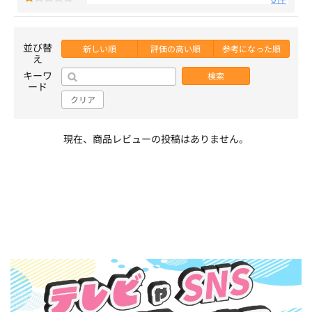
並び替
新しい順
評価の高い順
参考になった順
え
キーワ
検索
ード
クリア
現在、商品レビューの投稿はありません。