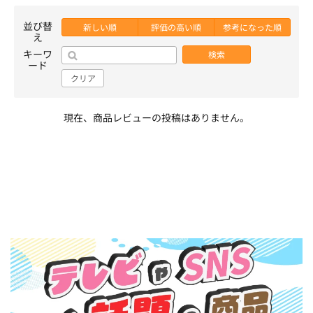
並び替
新しい順
評価の高い順
参考になった順
え
キーワ
検索
ード
クリア
現在、商品レビューの投稿はありません。