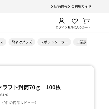
店舗情報
ご利用ガイド
ログイン
お気に入り
カート
ス
熊よけグッズ
スポットクーラー
工業扇
ニトリル
ラフト封筒70ｇ 100枚
06426
（0件の商品レビュー）