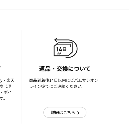
て
返品・交換について
ay・楽天
商品到着後14日以内にビバムサシオン
引換（現
ライン宛てにご連絡ください。
済・ポイ
す。
詳細はこちら