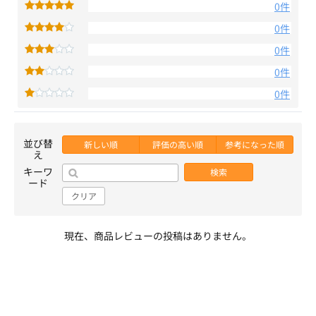
0件
0件
0件
0件
0件
並び替
新しい順
評価の高い順
参考になった順
え
キーワ
検索
ード
クリア
現在、商品レビューの投稿はありません。