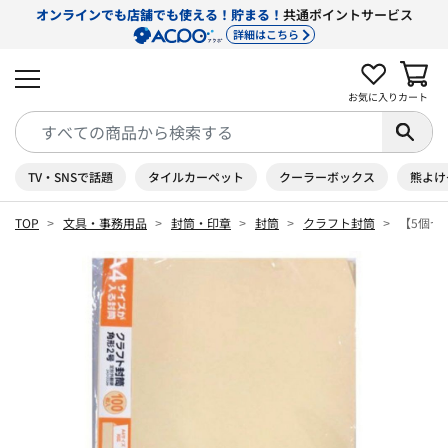
オンラインでも店舗でも使える！貯まる！
共通ポイントサービス
詳細はこちら
お気に入り
カート
TV・SNSで話題
タイルカーペット
クーラーボックス
熊よけ
TOP
文具・事務用品
封筒・印章
封筒
クラフト封筒
【5個セ