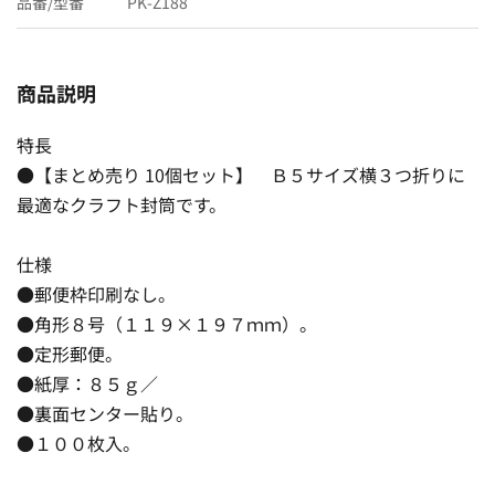
品番/型番
PK-Z188
商品説明
特長
●【まとめ売り 10個セット】 Ｂ５サイズ横３つ折りに
最適なクラフト封筒です。
仕様
●郵便枠印刷なし。
●角形８号（１１９×１９７ｍｍ）。
●定形郵便。
●紙厚：８５ｇ／
●裏面センター貼り。
●１００枚入。