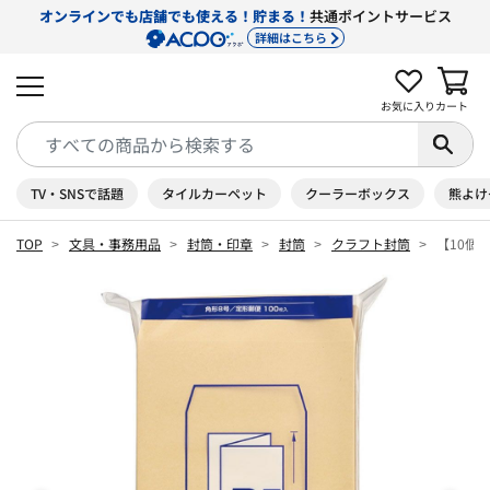
オンラインでも店舗でも使える！貯まる！
共通ポイントサービス
詳細はこちら
お気に入り
カート
TV・SNSで話題
タイルカーペット
クーラーボックス
熊よけ
TOP
文具・事務用品
封筒・印章
封筒
クラフト封筒
【10個セ