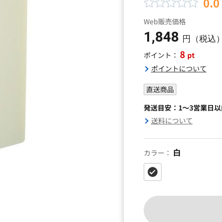
0.0
Web販売価格
1,848
円（税込
8
pt
ポイント：
ポイントについて
直送商品
発送目安：1～3営業日
送料について
白
カラー：