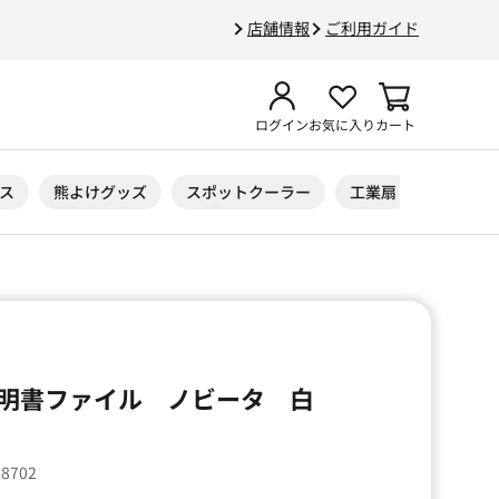
店舗情報
ご利用ガイド
ログイン
お気に入り
カート
ス
熊よけグッズ
スポットクーラー
工業扇
ニトリル
明書ファイル ノビータ 白
68702