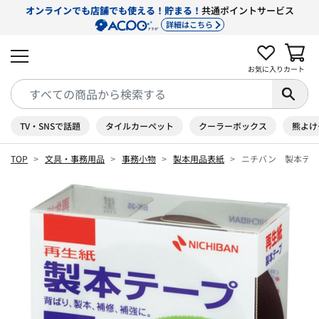
オンラインでも店舗でも使える！貯まる！
共通ポイントサービス
詳細はこちら
お気に入り
カート
TV・SNSで話題
タイルカーペット
クーラーボックス
熊よけ
TOP
文具・事務用品
事務小物
製本用品表紙
ニチバン 製本テ―プ