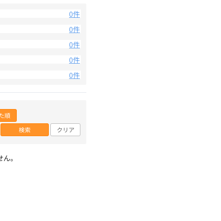
0件
0件
0件
0件
0件
た順
検索
クリア
せん。