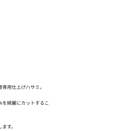
替専用仕上げハサミ。
糸を綺麗にカットするこ
します。