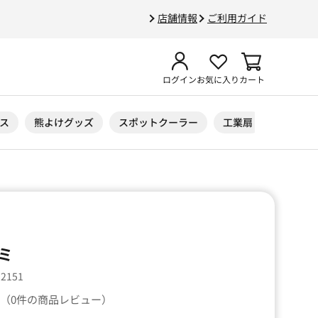
店舗情報
ご利用ガイド
ログイン
お気に入り
カート
ス
熊よけグッズ
スポットクーラー
工業扇
ニトリル
ミ
12151
（0件の商品レビュー）