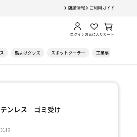
店舗情報
ご利用ガイド
ログイン
お気に入り
カート
ス
熊よけグッズ
スポットクーラー
工業扇
ニトリル
A ステンレス ゴミ受け
83116