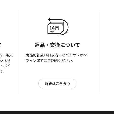
て
返品・交換について
ay・楽天
商品到着後14日以内にビバムサシオン
引換（現
ライン宛てにご連絡ください。
済・ポイ
す。
詳細はこちら