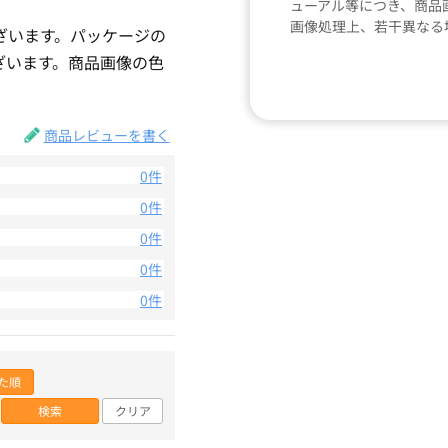
ューアル等につき、商品
画像処理上、若干異なる
ざいます。パッケージの
ざいます。商品画像の色
。
商品レビューを書く
0件
0件
0件
0件
0件
た順
検索
クリア