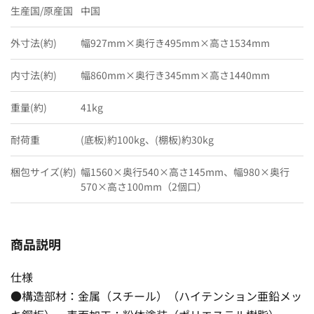
生産国/原産国
中国
外寸法(約)
幅927mm×奥行き495mm×高さ1534mm
内寸法(約)
幅860mm×奥行き345mm×高さ1440mm
重量(約)
41kg
耐荷重
(底板)約100kg、(棚板)約30kg
梱包サイズ(約)
幅1560×奥行540×高さ145mm、幅980×奥行
570×高さ100mm（2個口）
商品説明
仕様
●構造部材：金属（スチール）（ハイテンション亜鉛メッ