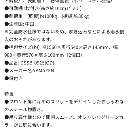
キ鋼板）、表面加工：粉体塗装（ポリエステル樹脂）
●可動棚1枚付き(高さ約10cmピッチ)
●耐荷重：(底板)約100kg、(棚板)約30kg
●生産国: 中国
※完全防水仕様ではないため、吹き込みなどによる雨水侵
入のおそれがあります。
●梱包サイズ(約): 幅1560×奥行540×高さ145mm、幅
980×奥行570×高さ100mm（2個口）
●品番: DSSB-0915(OD)
●メーカー名:YAMAZEN
●鍵付き
特長
●フロント扉に深めのスリットをデザインしたおしゃれな
のスチール物置き。
●吊り扉仕様なので開閉スムーズ。オシャレなグリーンカ
ラーがお庭に合います。