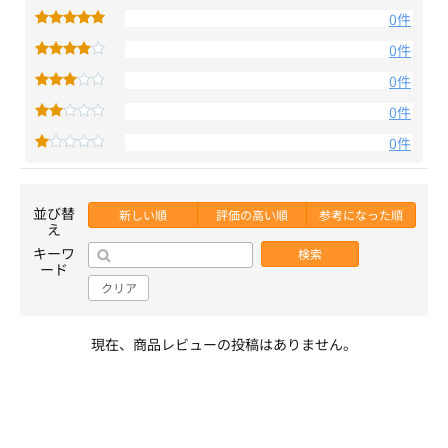
0件
0件
0件
0件
0件
並び替
新しい順
評価の高い順
参考になった順
え
キーワ
検索
ード
クリア
現在、商品レビューの投稿はありません。