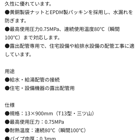
久性に優れています。
●黄銅製袋ナットとEPDM製パッキンを採用し、水漏れを
防ぎます。
●最高使用圧力0.75MPa、連続使用温度80℃（瞬間
100℃）まで対応します。
●露出配管専用で、住宅設備や給排水設備の配管工事に適
しています。
用途
●給水・給湯配管の接続
●住宅・設備機器の露出配管用
仕様
●規格：13×900mm（T13型・三ツ山）
●最高使用圧力：0.75MPa
●耐熱温度：連続80℃（瞬間100℃）
●パイプ肉厚：0.3mm