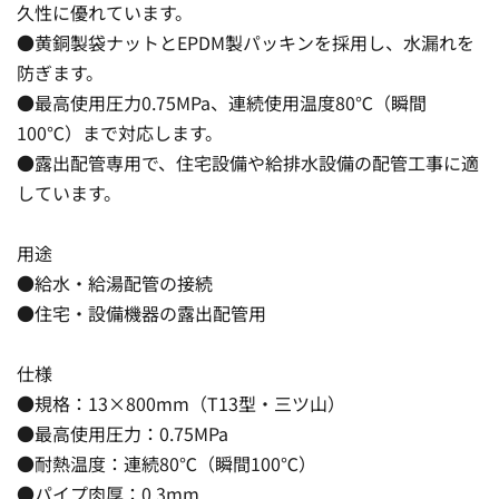
久性に優れています。
●黄銅製袋ナットとEPDM製パッキンを採用し、水漏れを
防ぎます。
●最高使用圧力0.75MPa、連続使用温度80℃（瞬間
100℃）まで対応します。
●露出配管専用で、住宅設備や給排水設備の配管工事に適
しています。
用途
●給水・給湯配管の接続
●住宅・設備機器の露出配管用
仕様
●規格：13×800mm（T13型・三ツ山）
●最高使用圧力：0.75MPa
●耐熱温度：連続80℃（瞬間100℃）
●パイプ肉厚：0.3mm