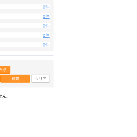
0件
0件
0件
0件
0件
た順
検索
クリア
せん。