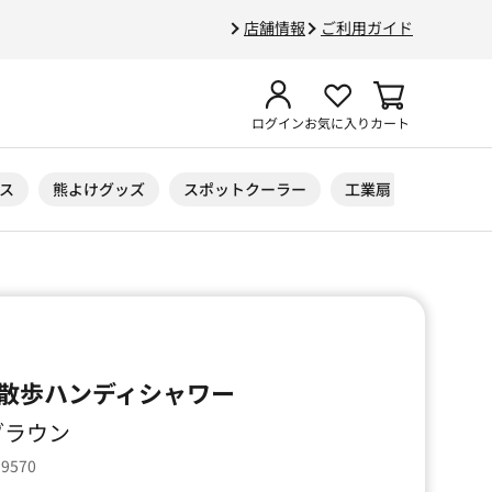
店舗情報
ご利用ガイド
ログイン
お気に入り
カート
ス
熊よけグッズ
スポットクーラー
工業扇
ニトリル
散歩ハンディシャワー
クブラウン
99570