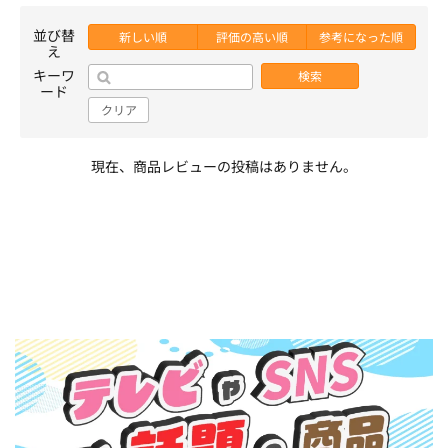
並び替
新しい順
評価の高い順
参考になった順
え
キーワ
検索
ード
クリア
現在、商品レビューの投稿はありません。