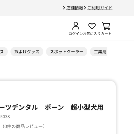
店舗情報
ご利用ガイド
ログイン
お気に入り
カート
ス
熊よけグッズ
スポットクーラー
工業扇
ニトリル
ーツデンタル ボーン 超小型犬用
55038
（0件の商品レビュー）