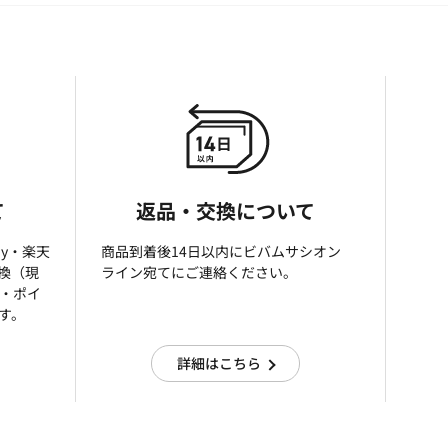
て
返品・交換について
ay・楽天
商品到着後14日以内にビバムサシオン
引換（現
ライン宛てにご連絡ください。
済・ポイ
す。
詳細はこちら