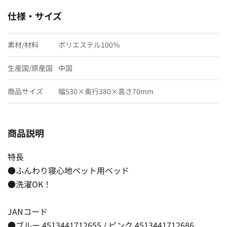
仕様・サイズ
素材/材料
ポリエステル100％
生産国/原産国
中国
商品サイズ
幅530×奥行380×高さ70mm
商品説明
特長
●ふんわり寝心地ペット用ベッド
●洗濯OK！
JANコード
●ブルー 4513441712655 / ピンク 4513441712686