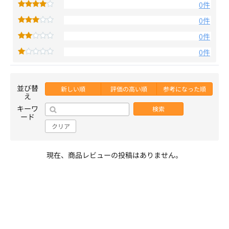
0件
0件
0件
0件
並び替
新しい順
評価の高い順
参考になった順
え
キーワ
検索
ード
クリア
現在、商品レビューの投稿はありません。