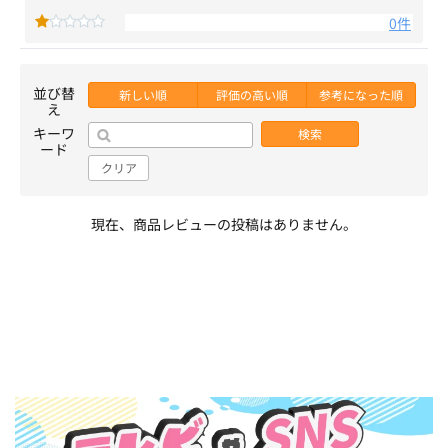
0件
並び替
新しい順
評価の高い順
参考になった順
え
キーワ
検索
ード
クリア
現在、商品レビューの投稿はありません。