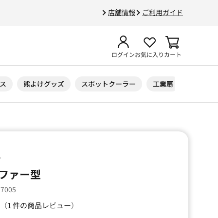
店舗情報
ご利用ガイド
ログイン
お気に入り
カート
ス
熊よけグッズ
スポットクーラー
工業扇
ニトリル
ル
ファー型
17005
（
1 件の商品レビュー
）