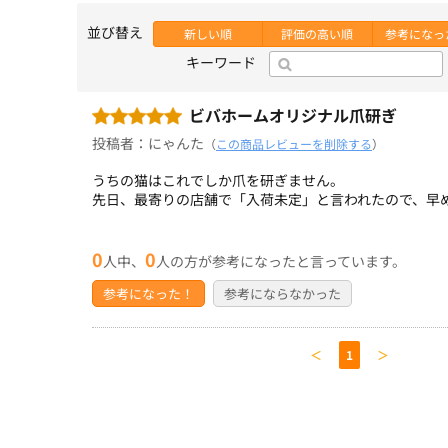
並び替え
新しい順
評価の高い順
参考になっ
キーワード
ビバホームオリジナル爪研ぎ
投稿者：にゃんた
（
この商品レビューを削除する
）
うちの猫はこれでしか爪を研ぎません。
先日、最寄りの店舗で「入荷未定」と言われたので、早
0
0
人中、
人の方が参考になったと言っています。
参考になった！
参考にならなかった
＜
1
＞