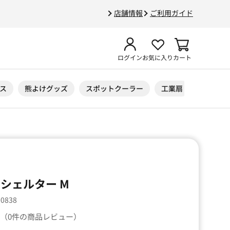
店舗情報
ご利用ガイド
ログイン
お気に入り
カート
ス
熊よけグッズ
スポットクーラー
工業扇
ニトリル
シェルター M
00838
（0件の商品レビュー）