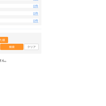
0件
0件
0件
た順
検索
クリア
せん。