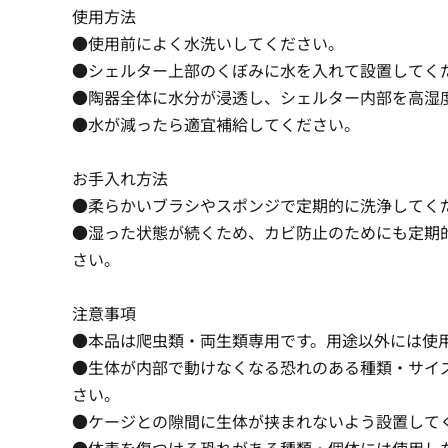
使用方法
●使用前によく水洗いしてください。
●シェルター上部のくぼみに水を入れて設置してく
●陶器全体に水分が浸透し、シェルター内部を高湿
●水が減ったら適宜補給してください。
お手入れ方法
●柔らかいブラシやスポンジで定期的に洗浄してく
●湿った状態が続くため、カビ防止のためにも定期
さい。
注意事項
●本品は爬虫類・両生類専用です。用途以外には使
●生体が内部で動けなくなる恐れのある種類・サイ
さい。
●ケージとの隙間に生体が挟まれないよう設置して
●体表を傷つける恐れがある種類・個体には使用し