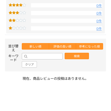
0件
0件
0件
0件
並び替
新しい順
評価の高い順
参考になった順
え
キーワ
検索
ード
クリア
現在、商品レビューの投稿はありません。