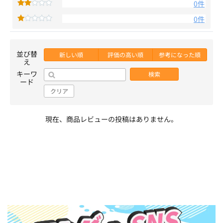
0件
0件
並び替
新しい順
評価の高い順
参考になった順
え
キーワ
検索
ード
クリア
現在、商品レビューの投稿はありません。