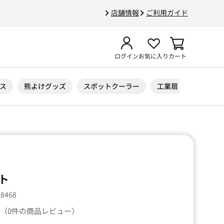
店舗情報
ご利用ガイド
ログイン
お気に入り
カート
ス
熊よけグッズ
スポットクーラー
工業扇
ニトリル
ト
08468
（0件の商品レビュー）