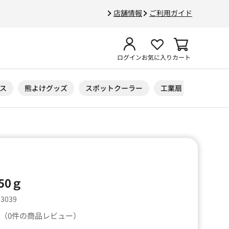
店舗情報
ご利用ガイド
ログイン
お気に入り
カート
ス
熊よけグッズ
スポットクーラー
工業扇
ニトリル
50ｇ
93039
（0件の商品レビュー）