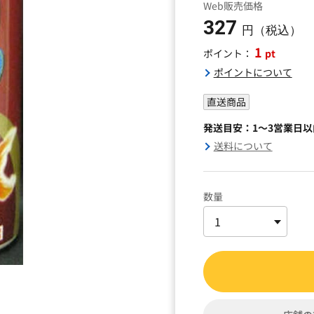
Web販売価格
327
円（税込）
1
pt
ポイント：
ポイントについて
直送商品
発送目安：1～3営業日
送料について
数量