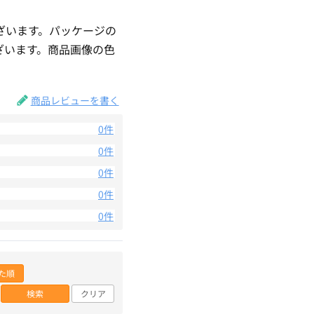
ざいます。パッケージの
ざいます。商品画像の色
。
商品レビューを書く
0件
0件
0件
0件
0件
た順
検索
クリア