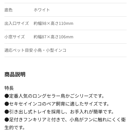
底色
ホワイト
出入口サイズ
約幅98×高さ110mm
小窓サイズ
約幅87×高さ106mm
適応ペット目安
小鳥・小型インコ
商品説明
特長
●定番人気のロングセラー鳥かごシリーズです。
●セキセイインコのペア飼育に適したサイズです。
●引き出し式トレイを採用し、お手入れが簡単です。
●足付きフンキリアミ付きで、小鳥がフンに触れにくく衛
生的です。