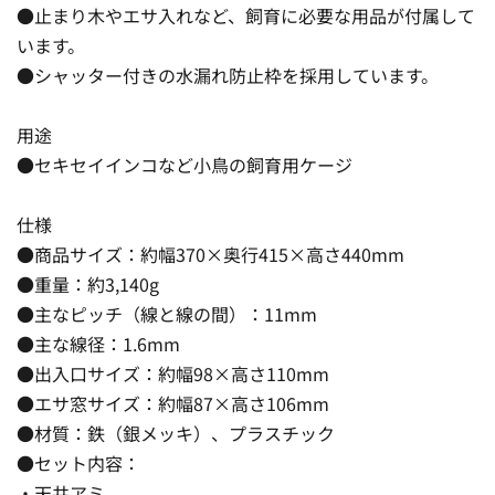
●止まり木やエサ入れなど、飼育に必要な用品が付属して
います。
●シャッター付きの水漏れ防止枠を採用しています。
用途
●セキセイインコなど小鳥の飼育用ケージ
仕様
●商品サイズ：約幅370×奥行415×高さ440mm
●重量：約3,140g
●主なピッチ（線と線の間）：11mm
●主な線径：1.6mm
●出入口サイズ：約幅98×高さ110mm
●エサ窓サイズ：約幅87×高さ106mm
●材質：鉄（銀メッキ）、プラスチック
●セット内容：
・天井アミ