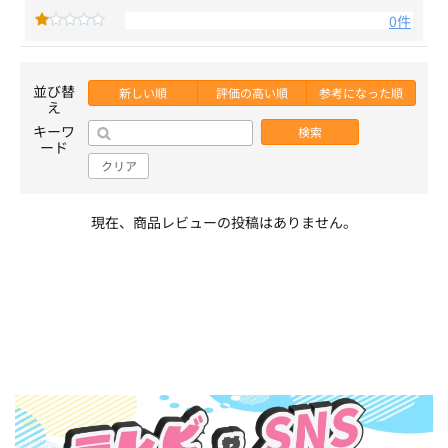
0件
並び替
新しい順
評価の高い順
参考になった順
え
キーワ
検索
ード
クリア
現在、商品レビューの投稿はありません。