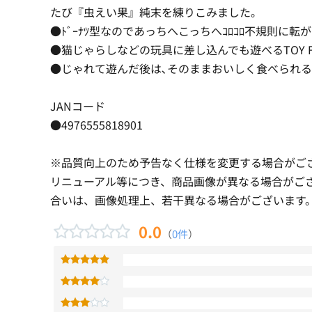
たび『虫えい果』純末を練りこみました｡
●ﾄﾞｰﾅﾂ型なのであっちへこっちへｺﾛｺﾛ不規則に転
●猫じゃらしなどの玩具に差し込んでも遊べるTOY F
●じゃれて遊んだ後は､そのままおいしく食べられるし
JANコード
●4976555818901
※品質向上のため予告なく仕様を変更する場合がご
リニューアル等につき、商品画像が異なる場合がご
合いは、画像処理上、若干異なる場合がございます
0.0
（
0件
）