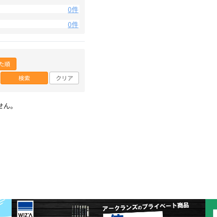
0件
0件
た順
検索
クリア
せん。