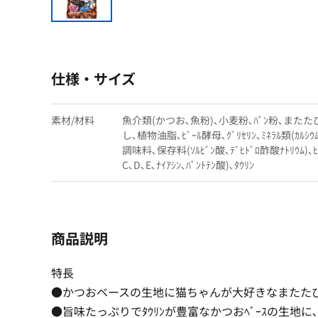
仕様・サイズ
素材/材料
魚介類(かつお､魚粉)､小麦粉､ﾊﾟﾝ粉､また
し､植物油脂､ﾋﾞｰﾙ酵母､ｸﾞﾘｾﾘﾝ､ﾐﾈﾗﾙ類(ｶﾙｼｳﾑ
調味料､保存料(ｿﾙﾋﾞﾝ酸､ﾃﾞﾋﾄﾞﾛ酢酸ﾅﾄﾘｳﾑ)､ﾋﾞ
C､D､E､ﾅｲｱｼﾝ､ﾊﾟﾝﾄﾃﾝ酸)､ﾀｳﾘﾝ
商品説明
特長
●かつおベースの生地に猫ちゃんが大好きなまたた
●旨味たっぷりでﾀｳﾘﾝが豊富なかつおﾍﾞｰｽの生地