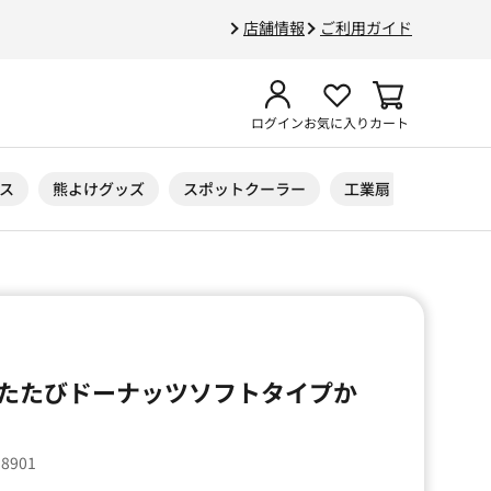
店舗情報
ご利用ガイド
ログイン
お気に入り
カート
ス
熊よけグッズ
スポットクーラー
工業扇
ニトリル
たたびドーナッツソフトタイプか
18901