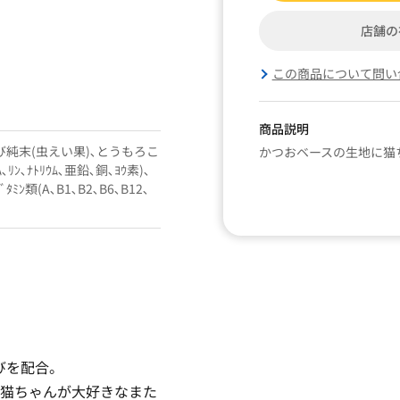
店舗の
この商品について問い
商品説明
たび純末(虫えい果)､とうもろこ
かつおベースの生地に猫
､ﾘﾝ､ﾅﾄﾘｳﾑ､亜鉛､銅､ﾖｳ素)､
ﾀﾐﾝ類(A､B1､B2､B6､B12､
びを配合。
に､猫ちゃんが大好きなまた