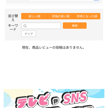
並び替
新しい順
評価の高い順
参考になった順
え
キーワ
検索
ード
クリア
現在、商品レビューの投稿はありません。