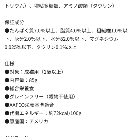
トリウム）、増粘多糖類、アミノ酸類（タウリン）
保証成分
●たんぱく質7.0％以上、脂質4.0％以上、粗繊維1.0％以
下、灰分2.0％以下、水分82.0％以下、マグネシウム
0.025%以下、タウリン0.1%以上
仕様
●対象：成猫用（1歳以上）
●内容量：85g
●総合栄養食
●グレインフリー（穀物不使用）
●AAFCO栄養基準適合
●代謝エネルギー：約72kcal/100g
●原産国：アメリカ