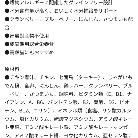
●穀物アレルギーに配慮したグレインフリー設計
●水分含有量が高く、おいしく水分補給をサポート
●クランベリー、ブルーベリー、にんじん、さつまいも配
合
●家禽副産物不使用
●成猫期用総合栄養食
●高齢猫にもおすすめ
原材料
●チキン煮汁、チキン、七面鳥（ターキー）、じゃがいも
でん粉、全卵、にんじん、鶏レバー、クランベリー、ブル
ーベリー、さつまいも、調味料、ビタミン類（E、B1、ナ
イアシン、A、B6、パントテン酸、B2、葉酸、D3、ビオ
チン、B12、コリン）、ミネラル類（食塩、リン酸カルシ
ウム、塩化カリウム、硫酸マグネシウム、アミノ酸キレー
ト亜鉛、アミノ酸キレート鉄、アミノ酸キレートマンガ
ン、アミノ酸キレート銅、ヨウ化カリウム、亜セレン酸ナ