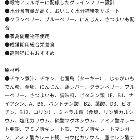
●穀物アレルギーに配慮したグレインフリー設計
●水分含有量が高く、おいしく水分補給をサポート
●クランベリー、ブルーベリー、にんじん、さつまいも配
合
●家禽副産物不使用
●成猫期用総合栄養食
●高齢猫にもおすすめ
原材料
●チキン煮汁、チキン、七面鳥（ターキー）、じゃがいも
でん粉、全卵、にんじん、鶏レバー、クランベリー、ブル
ーベリー、さつまいも、調味料、ビタミン類（E、B1、ナ
イアシン、A、B6、パントテン酸、B2、葉酸、D3、ビオ
チン、B12、コリン）、ミネラル類（食塩、リン酸カルシ
ウム、塩化カリウム、硫酸マグネシウム、アミノ酸キレー
ト亜鉛、アミノ酸キレート鉄、アミノ酸キレートマンガ
ン、アミノ酸キレート銅、ヨウ化カリウム、亜セレン酸ナ