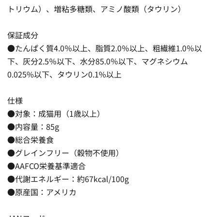
トリウム）、増粘多糖類、アミノ酸類（タウリン）
保証成分
●たんぱく質4.0％以上、脂質2.0％以上、粗繊維1.0％以
下、灰分2.5％以下、水分85.0％以下、マグネシウム
0.025%以下、タウリン0.1%以上
仕様
●対象：成猫用（1歳以上）
●内容量：85g
●総合栄養食
●グレインフリー（穀物不使用）
●AAFCO栄養基準適合
●代謝エネルギー：約67kcal/100g
●原産国：アメリカ