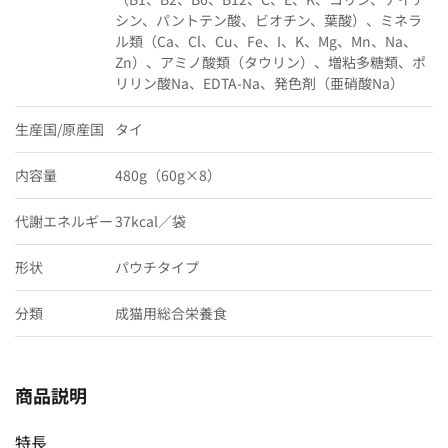
シン、パントテン酸、ビオチン、葉酸）、ミネラ
ル類（Ca、Cl、Cu、Fe、I、K、Mg、Mn、Na、
Zn）、アミノ酸類（タウリン）、増粘多糖類、ポ
リリン酸Na、EDTA-Na、発色剤（亜硝酸Na）
生産国/原産国
タイ
内容量
480g（60g×8）
代謝エネルギー
37kcal／袋
形状
パウチタイプ
分類
成猫用総合栄養食
商品説明
特長