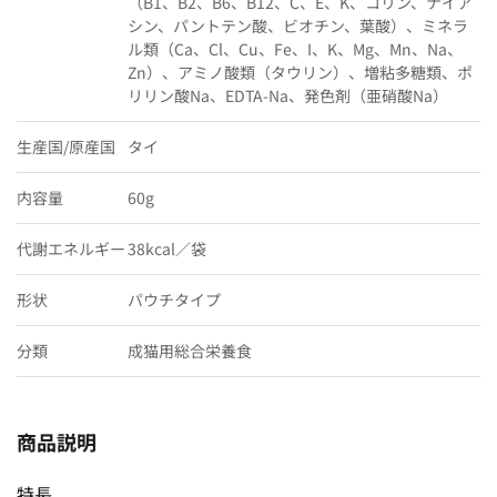
（B1、B2、B6、B12、C、E、K、コリン、ナイア
シン、パントテン酸、ビオチン、葉酸）、ミネラ
ル類（Ca、Cl、Cu、Fe、I、K、Mg、Mn、Na、
Zn）、アミノ酸類（タウリン）、増粘多糖類、ポ
リリン酸Na、EDTA-Na、発色剤（亜硝酸Na）
生産国/原産国
タイ
内容量
60g
代謝エネルギー
38kcal／袋
形状
パウチタイプ
分類
成猫用総合栄養食
商品説明
特長