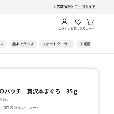
店舗情報
ご利用ガイド
ログイン
お気に入り
カート
ス
熊よけグッズ
スポットクーラー
工業扇
ニトリル
Ｏパウチ 贅沢本まぐろ 35ｇ
20126
（0件の商品レビュー）