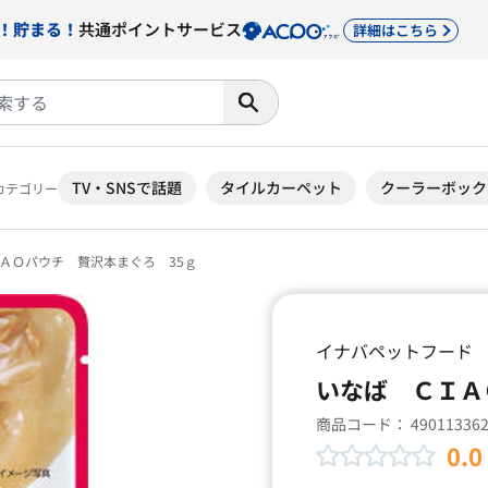
！貯まる！
共通ポイントサービス
詳細はこちら
TV・SNSで話題
タイルカーペット
クーラーボック
カテゴリー
ＡＯパウチ 贅沢本まぐろ 35ｇ
イナバペットフード
いなば ＣＩＡ
商品コード：
49011336
0.0