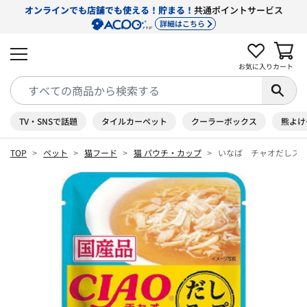
オンラインでも店舗でも使える！貯まる！
共通ポイントサービス
詳細はこちら
お気に入り
カート
TV・SNSで話題
タイルカーペット
クーラーボックス
熊よけ
TOP
ペット
猫フード
猫 パウチ・カップ
いなば チャオだしスー