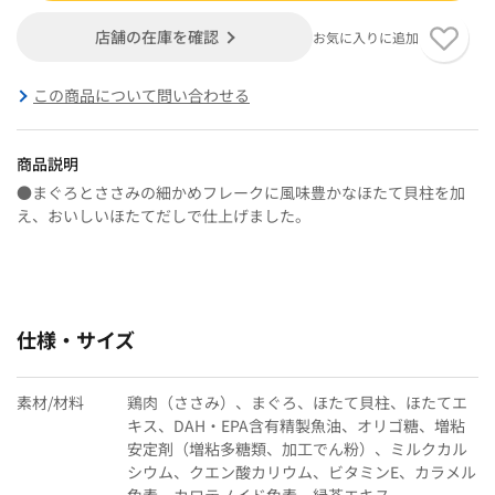
店舗の在庫を確認
お気に入りに追加
この商品について問い合わせる
商品説明
●まぐろとささみの細かめフレークに風味豊かなほたて貝柱を加
え、おいしいほたてだしで仕上げました。
仕様・サイズ
素材/材料
鶏肉（ささみ）、まぐろ、ほたて貝柱、ほたてエ
キス、DAH・EPA含有精製魚油、オリゴ糖、増粘
安定剤（増粘多糖類、加工でん粉）、ミルクカル
シウム、クエン酸カリウム、ビタミンE、カラメル
色素、カロテノイド色素、緑茶エキス