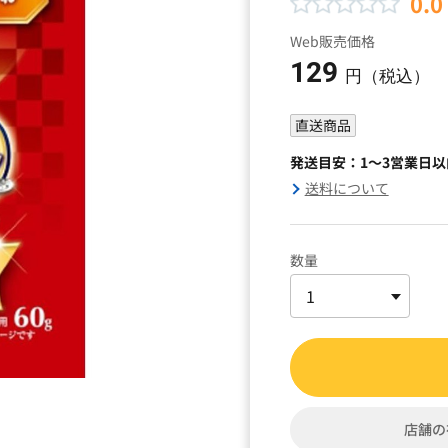
0.0
Web販売価格
129
円（税込）
直送商品
発送目安：1～3営業日
送料について
数量
店舗の