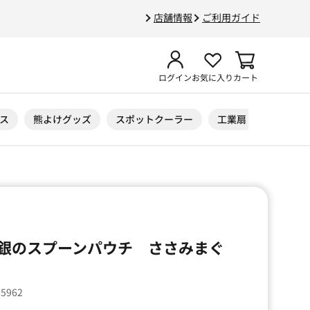
店舗情報
ご利用ガイド
ログイン
お気に入り
カート
ス
熊よけグッズ
スポットクーラー
工業扇
ニトリル
銀のスプーンパウチ ささみまぐ
55962