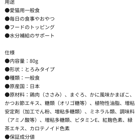
用途
●愛猫用一般食
●毎日の食事やおやつ
●フードのトッピング
●水分補給のサポート
仕様
●内容量：80g
●形状：とろみタイプ
●種類：一般食
●原産国：日本
●原材料：鶏肉（ささみ）、まぐろ、かに風味かまぼこ、
かつお節エキス、糖類（オリゴ糖等）、植物性油脂、増粘
安定剤（加工でん粉、増粘多糖類）、ミネラル類、調味料
（アミノ酸等）、増粘多糖類、ビタミンE、紅麹色素、緑
茶エキス、カロテノイド色素
●保証成分値