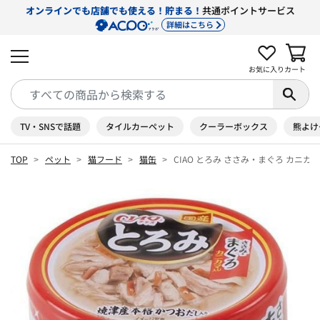
オンラインでも店舗でも使える！貯まる！
共通ポイントサービス
詳細はこちら
お気に入り
カート
TV・SNSで話題
タイルカーペット
クーラーボックス
熊よけ
TOP
ペット
猫フード
猫缶
CIAO とろみ ささみ・まぐろ カニカマ