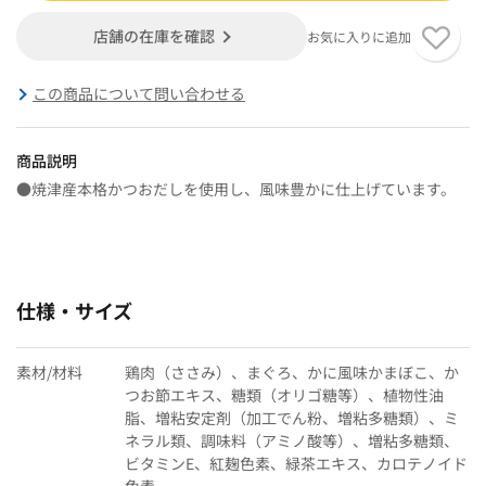
店舗の在庫を確認
お気に入りに追加
この商品について問い合わせる
商品説明
●焼津産本格かつおだしを使用し、風味豊かに仕上げています。
仕様・サイズ
素材/材料
鶏肉（ささみ）、まぐろ、かに風味かまぼこ、か
つお節エキス、糖類（オリゴ糖等）、植物性油
脂、増粘安定剤（加工でん粉、増粘多糖類）、ミ
ネラル類、調味料（アミノ酸等）、増粘多糖類、
ビタミンE、紅麹色素、緑茶エキス、カロテノイド
色素