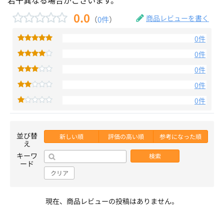
0.0
商品レビューを書く
（
0件
）
0件
0件
0件
0件
0件
並び替
新しい順
評価の高い順
参考になった順
え
キーワ
検索
ード
クリア
現在、商品レビューの投稿はありません。