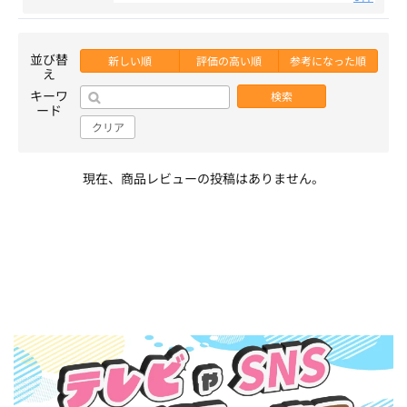
並び替
新しい順
評価の高い順
参考になった順
え
キーワ
検索
ード
クリア
現在、商品レビューの投稿はありません。