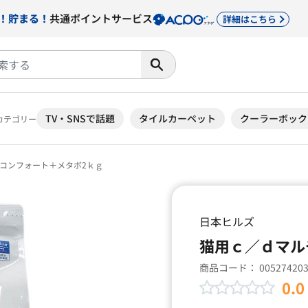
！貯まる！
共通ポイントサービス
詳細はこちら
TV・SNSで話題
タイルカーペット
クーラーボック
カテゴリー
コンフォート＋メタボ2ｋｇ
日本ヒルズ
猫用ｃ／ｄマル
商品コード：
00527420
0.0