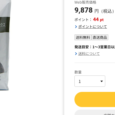
Web販売価格
9,878
円（税込
44
pt
ポイント：
ポイントについて
送料無料
直送商品
発送目安：1～3営業日
送料について
数量