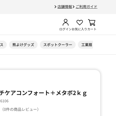
店舗情報
ご利用ガイド
ログイン
お気に入り
カート
ス
熊よけグッズ
スポットクーラー
工業扇
ニトリル
チケアコンフォート＋メタボ2ｋｇ
36106
（0件の商品レビュー）