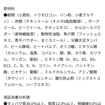
原材料
●穀類（小麦粉、トウモロコシ、パン粉、小麦グルテ
ン）、肉類（チキンミール（オメガ6脂肪酸源）、ポーク
ミール、ビーフミール、チキンエキス）、セルロースパウ
ダー（食物繊維源）、動物性油脂、魚介類（フィッシュエ
キス、煮干パウダー、まぐろミール）、分離大豆タンパ
ク、ビール酵母、ビートパルプ、オリゴ糖、ミネラル類
（カルシウム、塩素、コバルト、銅、鉄、ヨウ素、カリウ
ム、マンガン、亜鉛）、ビタミン類（A、B1、B2、B6、
B12、C、D、E、K、コリン、ナイアシン、パントテン
酸、ビオチン、葉酸）、ミルクカルシウム、アミノ酸類
（タウリン）、L-カルニチン、酸化防止剤（ミックストコ
フェロール、ハーブエキス）
保証栄養分析値
●タンパク質38.0%以上、脂質12.0%以上、粗繊維9.0%以