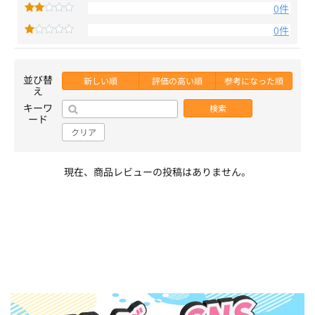
0件
0件
並び替
新しい順
評価の高い順
参考になった順
え
キーワ
検索
ード
クリア
現在、商品レビューの投稿はありません。