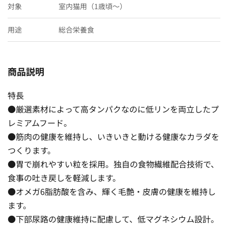
対象
室内猫用（1歳頃〜）
用途
総合栄養食
商品説明
特長
●厳選素材によって高タンパクなのに低リンを両立したプ
レミアムフード。
●筋肉の健康を維持し、いきいきと動ける健康なカラダを
つくります。
●胃で崩れやすい粒を採用。独自の食物繊維配合技術で、
食事の吐き戻しを軽減します。
●オメガ6脂肪酸を含み、輝く毛艶・皮膚の健康を維持し
ます。
●下部尿路の健康維持に配慮して、低マグネシウム設計。