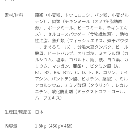
素材/材料
穀類（小麦粉、トウモロコシ、パン粉、小麦グル
テン）、肉類（チキンミール（オメガ6脂肪酸
源）、ポークミール、ビーフミール、チキンエキ
ス）、セルロースパウダー（食物繊維源）、動物
性油脂、魚介類（フィッシュエキス、煮干パウダ
ー、まぐろミール）、分離大豆タンパク、ビール
酵母、ビートパルプ、オリゴ糖、ミネラル類（カ
ルシウム、塩素、コバルト、銅、鉄、ヨウ素、カ
リウム、マンガン、亜鉛）、ビタミン類（A、
B1、B2、B6、B12、C、D、E、K、コリン、ナイ
アシン、パントテン酸、ビオチン、葉酸）、ミル
クカルシウム、アミノ酸類（タウリン）、L-カル
ニチン、酸化防止剤（ミックストコフェロール、
ハーブエキス）
生産国/原産国
日本
内容量
1.8kg（450g×4袋）