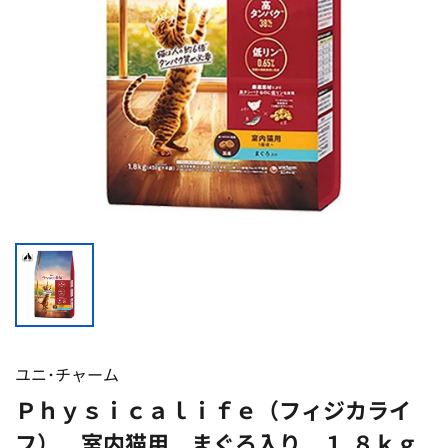
ユニ･チャーム
Ｐｈｙｓｉｃａｌｉｆｅ（フィジカライ
フ） 室内猫用 まぐろ入り １.８ｋｇ