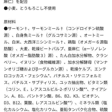
麻仁）を配合
●小麦、とうもろこし不使用
原材料
●サーモン†、サーモンミール†（コンドロイチン硫酸
源）、白身魚ミール†（グルコサミン源）、オートミー
ル、白米、大西洋ニシンミール†、鶏脂（オメガー６源脂
肪酸）、大麦、乾燥ビートパルプ、亜麻仁（αーリノレン
酸（オメガー脂肪酸３）源）、たん白加水分解物、クラン
ベリー、イヌリン（食物繊維源）、加水分解酵母（マンナ
ンオリゴ糖およびβーグルカン源）、乾燥ケルプ、エンテ
ロコッカス・フェシウム*、バチルス・リケニフォルミ
ス、バチルス・サブティリス、ユッカ抽出物、ビタミン類
（コリン、E 、L-アスコルビル-2-ポリリン酸**、ナイアシ
ン、A、B1、パントテン酸、B6、B2、K3、ビオチン、
D3、B12、葉酸、L-アスコルビン酸**）、ミネラル類（塩
化カルシウム、塩化カリウム、亜鉛タンパク化合物、硫酸