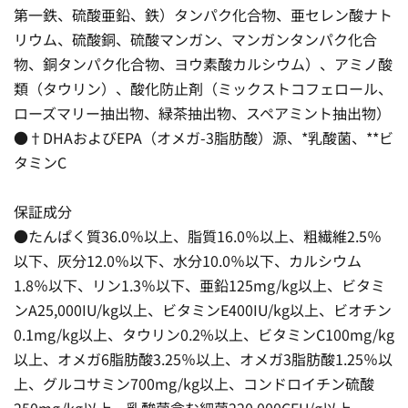
第一鉄、硫酸亜鉛、鉄）タンパク化合物、亜セレン酸ナト
リウム、硫酸銅、硫酸マンガン、マンガンタンパク化合
物、銅タンパク化合物、ヨウ素酸カルシウム）、アミノ酸
類（タウリン）、酸化防止剤（ミックストコフェロール、
ローズマリー抽出物、緑茶抽出物、スペアミント抽出物）
●†DHAおよびEPA（オメガ-3脂肪酸）源、*乳酸菌、**ビ
タミンC
保証成分
●たんぱく質36.0％以上、脂質16.0％以上、粗繊維2.5％
以下、灰分12.0％以下、水分10.0％以下、カルシウム
1.8％以下、リン1.3％以下、亜鉛125mg/kg以上、ビタミ
ンA25,000IU/kg以上、ビタミンE400IU/kg以上、ビオチン
0.1mg/kg以上、タウリン0.2%以上、ビタミンC100mg/kg
以上、オメガ6脂肪酸3.25％以上、オメガ3脂肪酸1.25％以
上、グルコサミン700mg/kg以上、コンドロイチン硫酸
250mg/kg以上、乳酸菌含む細菌220,000CFU/g以上