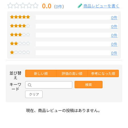
0.0
商品レビューを書く
（
0件
）
0件
0件
0件
0件
0件
並び替
新しい順
評価の高い順
参考になった順
え
キーワ
検索
ード
クリア
現在、商品レビューの投稿はありません。