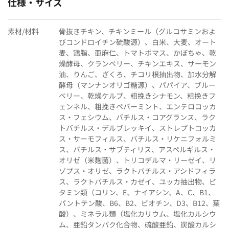
仕様・サイズ
素材/材料
骨抜きチキン、チキンミール（グルコサミンおよ
びコンドロイチン硫酸源）、白米、大麦、オート
麦、鶏脂、亜麻仁、トマトポマス、かぼちゃ、乾
燥酵母、クランベリー、チキンエキス、サーモン
油、りんご、ざくろ、チコリ根抽出物、加水分解
酵母（マンナンオリゴ糖源）、パパイア、ブルー
ベリー、乾燥ケルプ、粗挽きシナモン、粗挽きフ
ェンネル、粗挽きペパーミント、エンテロコッカ
ス・フェシウム、バチルス・コアグランス、ラク
トバチルス・デルブレッキイ、ストレプトコッカ
ス・サーモフィルス、バチルス・リケニフォルミ
ス、バチルス・サブティリス、アスペルギルス・
オリゼ（米麹菌）、トリコデルマ・リーゼイ、リ
ゾプス・オリゼ、ラクトバチルス・アシドフィラ
ス、ラクトバチルス・カゼイ、ユッカ抽出物、ビ
タミン類（コリン、E、ナイアシン、A、C、B1、
パントテン酸、B6、B2、ビオチン、D3、B12、葉
酸）、ミネラル類（塩化カリウム、塩化カルシウ
ム、亜鉛タンパク化合物、硫酸亜鉛、炭酸カルシ