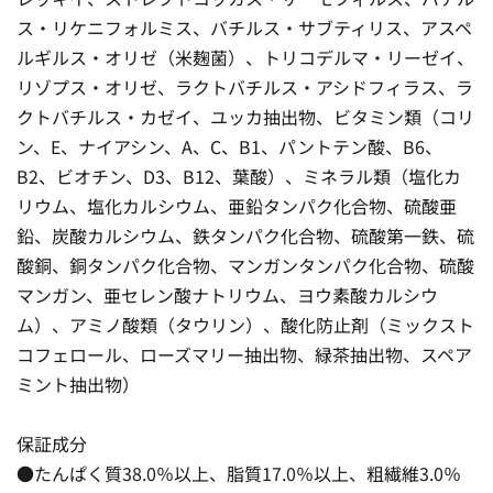
ス・リケニフォルミス、バチルス・サブティリス、アスペ
ルギルス・オリゼ（米麹菌）、トリコデルマ・リーゼイ、
リゾプス・オリゼ、ラクトバチルス・アシドフィラス、ラ
クトバチルス・カゼイ、ユッカ抽出物、ビタミン類（コリ
ン、E、ナイアシン、A、C、B1、パントテン酸、B6、
B2、ビオチン、D3、B12、葉酸）、ミネラル類（塩化カ
リウム、塩化カルシウム、亜鉛タンパク化合物、硫酸亜
鉛、炭酸カルシウム、鉄タンパク化合物、硫酸第一鉄、硫
酸銅、銅タンパク化合物、マンガンタンパク化合物、硫酸
マンガン、亜セレン酸ナトリウム、ヨウ素酸カルシウ
ム）、アミノ酸類（タウリン）、酸化防止剤（ミックスト
コフェロール、ローズマリー抽出物、緑茶抽出物、スペア
ミント抽出物）
保証成分
●たんぱく質38.0％以上、脂質17.0％以上、粗繊維3.0％