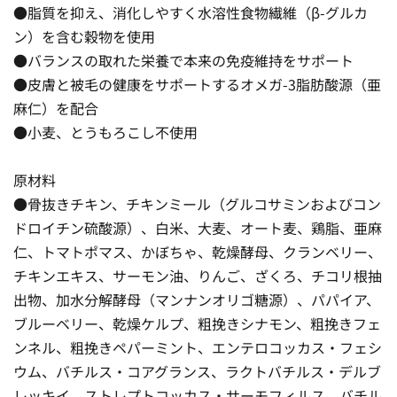
●脂質を抑え、消化しやすく水溶性食物繊維（β-グルカ
ン）を含む穀物を使用
●バランスの取れた栄養で本来の免疫維持をサポート
●皮膚と被毛の健康をサポートするオメガ-3脂肪酸源（亜
麻仁）を配合
●小麦、とうもろこし不使用
原材料
●骨抜きチキン、チキンミール（グルコサミンおよびコン
ドロイチン硫酸源）、白米、大麦、オート麦、鶏脂、亜麻
仁、トマトポマス、かぼちゃ、乾燥酵母、クランベリー、
チキンエキス、サーモン油、りんご、ざくろ、チコリ根抽
出物、加水分解酵母（マンナンオリゴ糖源）、パパイア、
ブルーベリー、乾燥ケルプ、粗挽きシナモン、粗挽きフェ
ンネル、粗挽きペパーミント、エンテロコッカス・フェシ
ウム、バチルス・コアグランス、ラクトバチルス・デルブ
レッキイ、ストレプトコッカス・サーモフィルス、バチル