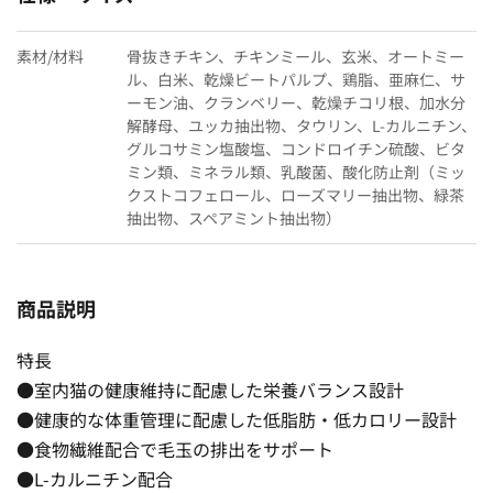
素材/材料
骨抜きチキン、チキンミール、玄米、オートミー
ル、白米、乾燥ビートパルプ、鶏脂、亜麻仁、サ
ーモン油、クランベリー、乾燥チコリ根、加水分
解酵母、ユッカ抽出物、タウリン、L-カルニチン、
グルコサミン塩酸塩、コンドロイチン硫酸、ビタ
ミン類、ミネラル類、乳酸菌、酸化防止剤（ミッ
クストコフェロール、ローズマリー抽出物、緑茶
抽出物、スペアミント抽出物）
商品説明
特長
●室内猫の健康維持に配慮した栄養バランス設計
●健康的な体重管理に配慮した低脂肪・低カロリー設計
●食物繊維配合で毛玉の排出をサポート
●L-カルニチン配合