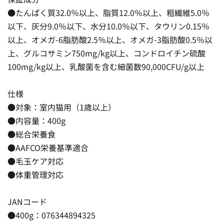
●たんぱく質32.0％以上、脂質12.0％以上、粗繊維5.0％
以下、灰分9.0％以下、水分10.0％以下、タウリン0.15％
以上、オメガ-6脂肪酸2.5％以上、オメガ-3脂肪酸0.5％以
上、グルコサミン750mg/kg以上、コンドロイチン硫酸
100mg/kg以上、乳酸菌を含む細菌数90,000CFU/g以上
仕様
●対象：室内猫用（1歳以上）
●内容量：400g
●総合栄養食
●AAFCO栄養基準適合
●毛玉ケア対応
●体重管理対応
JANコード
●400g：076344894325