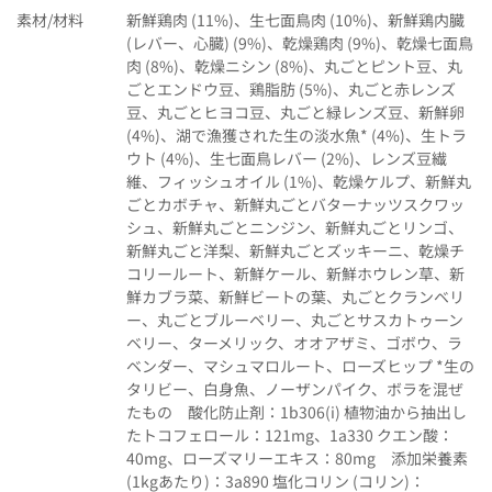
素材/材料
新鮮鶏肉 (11%)、生七面鳥肉 (10%)、新鮮鶏内臓
(レバー、心臓) (9%)、乾燥鶏肉 (9%)、乾燥七面鳥
肉 (8%)、乾燥ニシン (8%)、丸ごとピント豆、丸
ごとエンドウ豆、鶏脂肪 (5%)、丸ごと赤レンズ
豆、丸ごとヒヨコ豆、丸ごと緑レンズ豆、新鮮卵
(4%)、湖で漁獲された生の淡水魚* (4%)、生トラ
ウト (4%)、生七面鳥レバー (2%)、レンズ豆繊
維、フィッシュオイル (1%)、乾燥ケルプ、新鮮丸
ごとカボチャ、新鮮丸ごとバターナッツスクワッ
シュ、新鮮丸ごとニンジン、新鮮丸ごとリンゴ、
新鮮丸ごと洋梨、新鮮丸ごとズッキーニ、乾燥チ
コリールート、新鮮ケール、新鮮ホウレン草、新
鮮カブラ菜、新鮮ビートの葉、丸ごとクランベリ
ー、丸ごとブルーベリー、丸ごとサスカトゥーン
ベリー、ターメリック、オオアザミ、ゴボウ、ラ
ベンダー、マシュマロルート、ローズヒップ *生の
タリビー、白身魚、ノーザンパイク、ボラを混ぜ
たもの 酸化防止剤：1b306(i) 植物油から抽出し
たトコフェロール：121mg、1a330 クエン酸：
40mg、ローズマリーエキス：80mg 添加栄養素
(1kgあたり)：3a890 塩化コリン (コリン)：