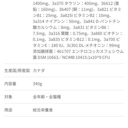
1400mg、3a370 タウリン：400mg、3b612 (亜
鉛：160mg)、3b407 (銅：11mg)、3a821 ビタミ
ンB1：25mg、3a825i ビタミンB2：10mg、
3a314 ナイアシン：50mg、3a841 D-パントテン
酸カルシウム：8mg、3a831 ビタミンB6：
7.5mg、3a316 葉酸：0.75mg、3a880 ビオチン：
0.1mg、3a835 ビタミンB12：0.1mg、3a700 ビ
タミンE：180 IU、3c301 DL-メチオニン：99mg
添加腸球菌：4b1707 エンテロコッカスフェシウム
菌 DSM 10663／NCIMB 10415:1x10^9 CFU
生産国/原産国
カナダ
内容量
340g
対象
全年齢・全猫種
用途
総合栄養食