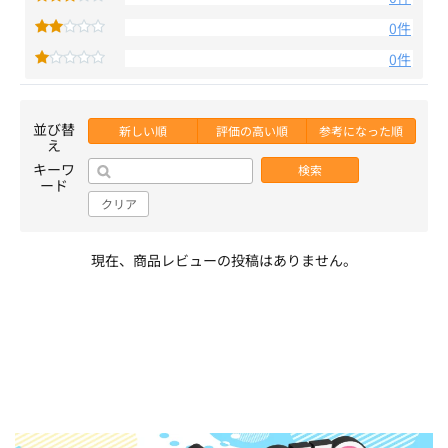
0件
0件
並び替
新しい順
評価の高い順
参考になった順
え
キーワ
検索
ード
クリア
現在、商品レビューの投稿はありません。