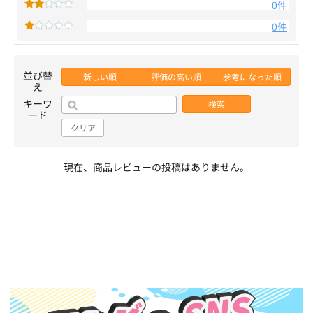
0件
0件
並び替
新しい順
評価の高い順
参考になった順
え
キーワ
検索
ード
クリア
現在、商品レビューの投稿はありません。