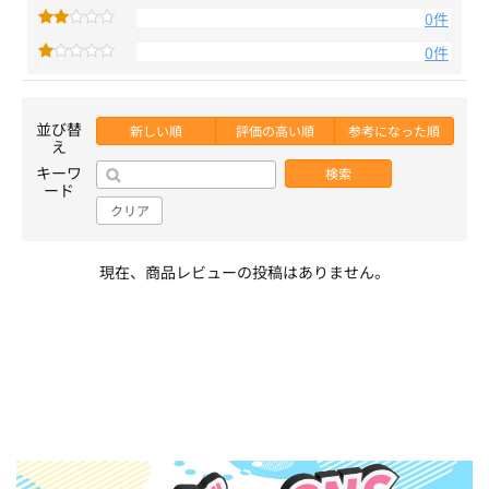
0件
0件
並び替
新しい順
評価の高い順
参考になった順
え
キーワ
検索
ード
クリア
現在、商品レビューの投稿はありません。