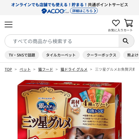
オンラインでも店舗でも使える！貯まる！
共通ポイントサービス
詳細はこちら
お気に入り
カート
TV・SNSで話題
タイルカーペット
クーラーボックス
熊よけ
TOP
ペット
猫フード
猫ドライ グルメ
三ツ星グルメお魚贅沢素材