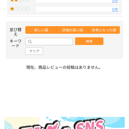
0件
0件
並び替
新しい順
評価の高い順
参考になった順
え
キーワ
検索
ード
クリア
現在、商品レビューの投稿はありません。