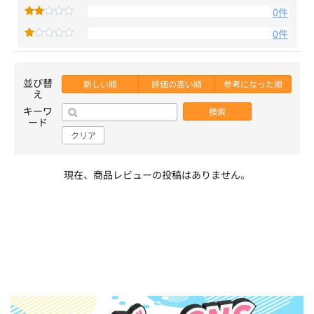
0件
0件
並び替
新しい順
評価の高い順
参考になった順
え
キーワ
検索
ード
クリア
現在、商品レビューの投稿はありません。