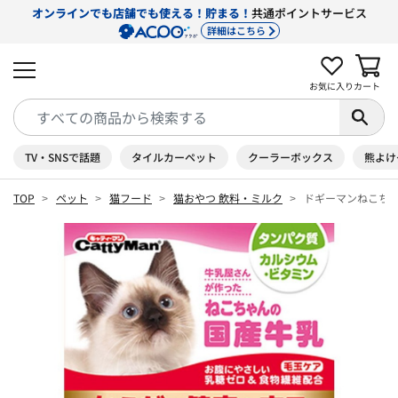
オンラインでも店舗でも使える！貯まる！
共通ポイントサービス
詳細はこちら
お気に入り
カート
TV・SNSで話題
タイルカーペット
クーラーボックス
熊よけ
TOP
ペット
猫フード
猫おやつ 飲料・ミルク
ドギーマンねこちゃ