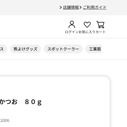
店舗情報
ご利用ガイド
ログイン
お気に入り
カート
ス
熊よけグッズ
スポットクーラー
工業扇
ニトリル
かつお ８０ｇ
02006