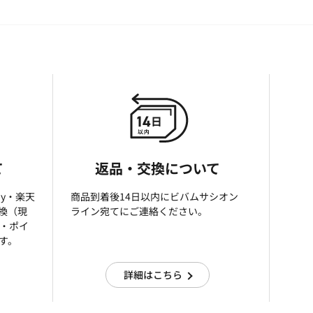
て
返品・交換について
ay・楽天
商品到着後14日以内にビバムサシオン
引換（現
ライン宛てにご連絡ください。
済・ポイ
す。
詳細はこちら