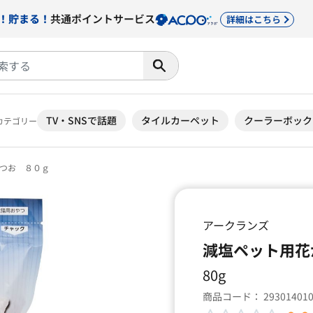
！貯まる！
共通ポイントサービス
詳細はこちら
TV・SNSで話題
タイルカーペット
クーラーボック
カテゴリー
つお ８０ｇ
アークランズ
減塩ペット用花
80g
商品コード：
29301401